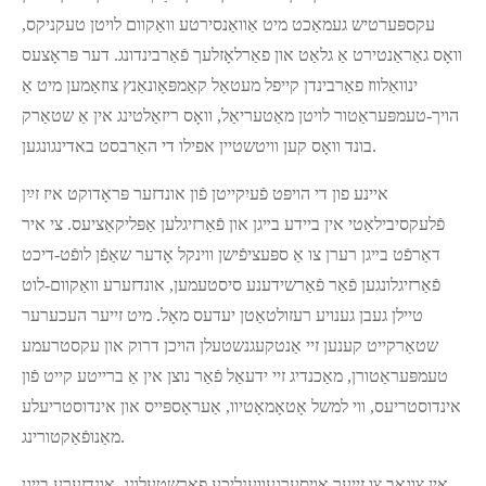
עקספּערטיש געמאַכט מיט אַוואַנסירטע וואַקוום לויטן טעקניקס,
וואָס גאַראַנטירט אַ גלאַט און פאַרלאָזלעך פֿאַרבינדונג. דער פּראָצעס
ינוואַלווז פאַרבינדן קייפל מעטאַל קאַמפּאָונאַנץ צוזאַמען מיט אַ
הויך-טעמפּעראַטור לויטן מאַטעריאַל, וואָס ריזאַלטינג אין אַ שטאַרק
בונד וואָס קען וויטשטיין אפילו די האַרבסט באדינגונגען.
איינע פון די הויפּט פֿעיִקייטן פֿון אונדזער פּראָדוקט איז זײַן
פֿלעקסיבילאַטי אין ביידע בײגן און פֿאַרזיגלען אַפּליקאַציעס. צי איר
דאַרפֿט בײגן רערן צו אַ ספּעציפֿישן ווינקל אָדער שאַפֿן לופֿט-דיכט
פֿאַרזיגלונגען פֿאַר פֿאַרשידענע סיסטעמען, אונדזערע וואַקוום-לוט
טיילן געבן גענויע רעזולטאַטן יעדעס מאָל. מיט זייער העכערער
שטאַרקייט קענען זיי אַנטקעגנשטעלן הויכן דרוק און עקסטרעמע
טעמפּעראַטורן, מאַכנדיג זיי ידעאַל פֿאַר נוצן אין אַ ברייטע קייט פֿון
אינדוסטריעס, ווי למשל אָטאָמאָטיוו, אַעראָספּייס און אינדוסטריעלע
מאַנופֿאַקטורינג.
אין צוגאב צו זייער אויסערגעווענליכע פאָרשטעלונג, אונדזערע בייגן