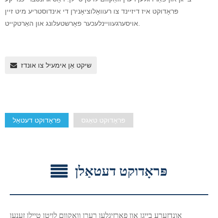
פּראָדוקט איז דיזיינד צו רעוואָלוציאָנירן די אינדוסטריע מיט זיין
אויסערגעוויינלעכער פאָרשטעלונג און האַרטקייט.
שיקט אַן אימעיל צו אונדז
פּראָדוקט טאַגס
פּראָדוקט דעטאַל
פּראָדוקט דעטאַלן
אונדזערע בייגן און פארזיגלען רערן וואַקוום לויטן טיילן זענען