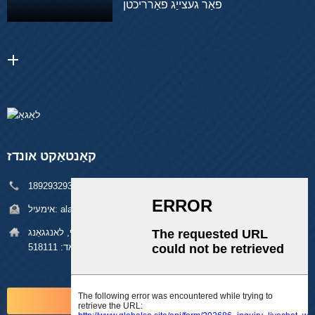
פֿאַר געצייַג פאַרריכטן
קאָנטאַקט אונדז
טעלעפאָן:
+86 18929329313
alan@pftworld.com
אימעיל:
אַדרעס:
בנין 49, פומין אינדוסטריעל פארק, פינגהו דארף, לאנגגאַנג
דיסטריקט, שענזשען פאסט קאד: 518111
אָנפֿרעג איצט