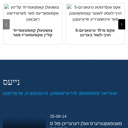
5-אַקס מילד טיטאַניום
צושטעלן קאַסטאַמייזד
הויך-לאָוד בערינג
קליין אַקסעסעריז פֿאַר
קאָמפּאָנענט ...
פֿאַרשיידענע ...
נייעס
אונדזער פֿוסשטאַפּ, פֿירערשאַפֿטן, אינאָוואַציע, פּראָדוקטן
25-08-14
מאַנופאַקטורערס וועלן דערגרייכן פול ס