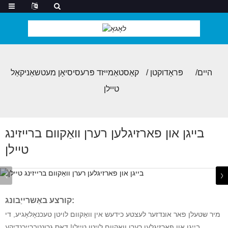
היים
פּראָדוקטן
קאַסטאַמייזד פּרעסיסיאָן מעטשאַניקאַל
טיילן
בייגן און פארזיגלען רערן וואַקוום ברייזינג
טיילן
קורצע באַשרייַבונג:
מיר שטעלן פאר אונדזער לעצטע כידעש אין וואַקוום לויטן טעכנאָלאָגיע, די
בייגן און פאַרזיגלען רערן וואַקוום לויטן טיילן! דאָס גרונטברייכנדיקע