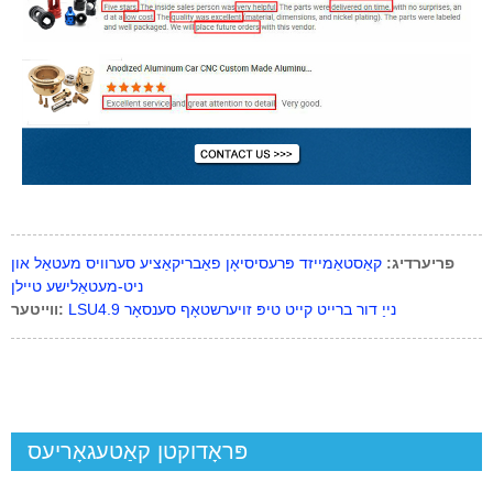
פריערדיג:
קאַסטאַמייזד פּרעסיסיאָן פאַבריקאַציע סערוויס מעטאַל און
ניט-מעטאַלישע טיילן
LSU4.9 נייַ דור ברייט קייט טיפּ זויערשטאָף סענסאָר
ווייטער:
פּראָדוקטן קאַטעגאָריעס