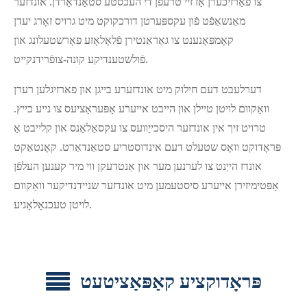
צו פֿאַרזיכערן אַז זיי טרעפֿן די העכסטע סטאַנדאַרדן. אונדזער
מאַנשאַפֿט פֿון עקספּערטן דורכקוקט מיט גרויס זאָרג יעדן
קאָמפּאָנענט צו גאַראַנטירן פֿלאָלאָזע פאָרשטעלונג און
פֿולשטענדיקע קונה-צופֿרידנקייט.
דערלעבט דעם חילוק מיט אונדזערע בייגן און פארזיגלען רערן
וואַקוום לויטן טיילן און הייבט אייערע אָפּעראַציעס צו נייע כייץ.
טרויט זיך אין אונדזער היסכייַוועס צו עקסאַלאַנס און קלייבט אַ
פּראָדוקט וואָס שטעלט דעם אינדוסטריע סטאַנדאַרט. קאָנטאַקט
אונדז הייַנט צו לערנען מער און אַנטדעקן ווי מיר קענען העלפֿן
אָפּטימיזירן אייערע סיסטעמען מיט אונדזער שניידנדיקער וואַקוום
לויטן טעכנאָלאָגיע.
פּראָדוקציע קאַפּאַציטעט