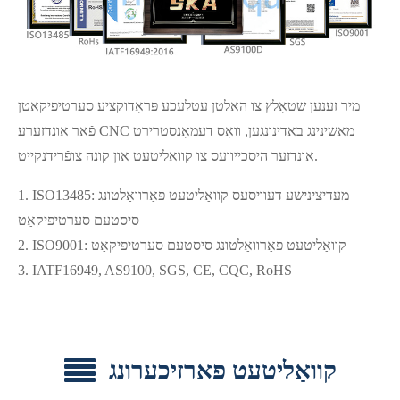
מיר זענען שטאָלץ צו האַלטן עטלעכע פּראָדוקציע סערטיפיקאַטן
פֿאַר אונדזערע CNC מאַשינינג באַדינונגען, וואָס דעמאָנסטרירט
אונדזער היסכייַוועס צו קוואַליטעט און קונה צופֿרידנקייט.
1. ISO13485: מעדיצינישע דעוויסעס קוואַליטעט פאַרוואַלטונג
סיסטעם סערטיפיקאַט
2. ISO9001: קוואַליטעט פאַרוואַלטונג סיסטעם סערטיפיקאַט
3. IATF16949, AS9100, SGS, CE, CQC, RoHS
קוואַליטעט פארזיכערונג