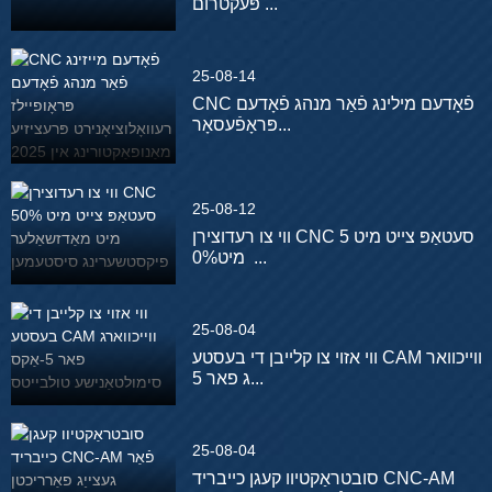
פּעקטרום ...
25-08-14
CNC פֿאָדעם מילינג פֿאַר מנהג פֿאָדעם
פּראָפֿעסאָר...
25-08-12
ווי צו רעדוצירן CNC סעטאַפּ צייט מיט 5
0% מיט ...
25-08-04
ווי אזוי צו קלייבן די בעסטע CAM ווייכוואר
ג פאר 5...
25-08-04
סובטראַקטיוו קעגן כייבריד CNC-AM