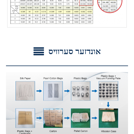
אונדזער סערוויס