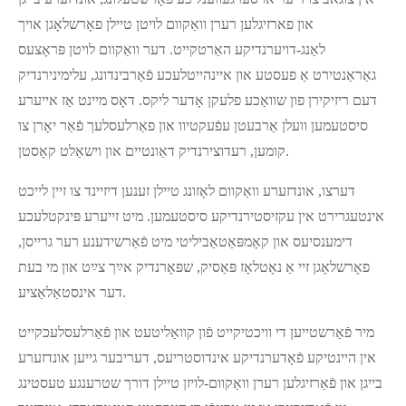
און פארזיגלען רערן וואַקוום לויטן טיילן פאָרשלאָגן אויך
לאַנג-דויערנדיקע האַרטקייט. דער וואַקוום לויטן פּראָצעס
גאַראַנטירט אַ פעסטע און איינהייטלעכע פֿאַרבינדונג, עלימינירנדיק
דעם ריזיקירן פון שוואַכע פלעקן אָדער ליקס. דאָס מיינט אַז אייערע
סיסטעמען וועלן אַרבעטן עפֿעקטיוו און פאַרלעסלעך פֿאַר יאָרן צו
קומען, רעדוצירנדיק דאַונטיים און וישאַלט קאָסטן.
דערצו, אונדזערע וואַקוום לאָזונג טיילן זענען דיזיינד צו זיין לייכט
אינטעגרירט אין עקזיסטירנדיקע סיסטעמען. מיט זייערע פּינקטלעכע
דימענסיעס און קאָמפּאַטאַביליטי מיט פֿאַרשידענע רער גרייסן,
פאָרשלאָגן זיי אַ נאָטלאָז פּאַסיק, שפּאָרנדיק אײַך צײַט און מי בעת
דער אינסטאַלאַציע.
מיר פֿאַרשטייען די וויכטיקייט פֿון קוואַליטעט און פֿאַרלעסלעכקייט
אין היינטיקע פֿאָדערנדיקע אינדוסטריעס, דעריבער גייען אונדזערע
בייגן און פֿאַרזיגלען רערן וואַקוום-לויזן טיילן דורך שטרענגע טעסטינג